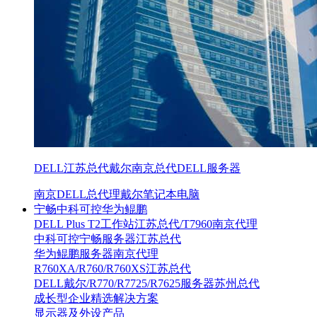
DELL江苏总代戴尔南京总代DELL服务器
南京DELL总代理戴尔笔记本电脑
宁畅中科可控华为鲲鹏
DELL Plus T2工作站江苏总代/T7960南京代理
中科可控宁畅服务器江苏总代
华为鲲鹏服务器南京代理
R760XA/R760/R760XS江苏总代
DELL戴尔/R770/R7725/R7625服务器苏州总代
成长型企业精选解决方案
显示器及外设产品