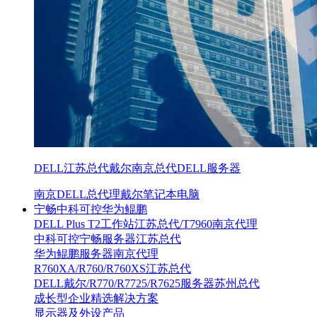
DELL江苏总代戴尔南京总代DELL服务器
南京DELL总代理戴尔笔记本电脑
宁畅中科可控华为鲲鹏
DELL Plus T2工作站江苏总代/T7960南京代理
中科可控宁畅服务器江苏总代
华为鲲鹏服务器南京代理
R760XA/R760/R760XS江苏总代
DELL戴尔/R770/R7725/R7625服务器苏州总代
成长型企业精选解决方案
显示器及外设产品