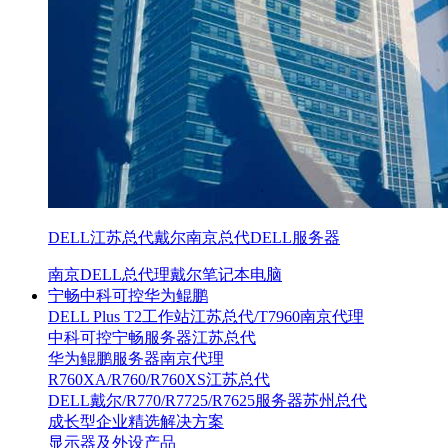
DELL江苏总代戴尔南京总代DELL服务器
南京DELL总代理戴尔笔记本电脑
宁畅中科可控华为鲲鹏
DELL Plus T2工作站江苏总代/T7960南京代理
中科可控宁畅服务器江苏总代
华为鲲鹏服务器南京代理
R760XA/R760/R760XS江苏总代
DELL戴尔/R770/R7725/R7625服务器苏州总代
成长型企业精选解决方案
显示器及外设产品