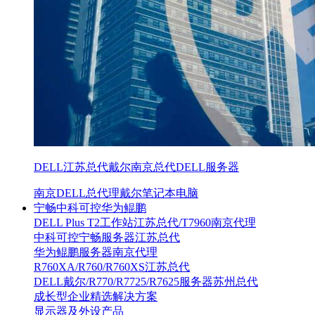
DELL江苏总代戴尔南京总代DELL服务器
南京DELL总代理戴尔笔记本电脑
宁畅中科可控华为鲲鹏
DELL Plus T2工作站江苏总代/T7960南京代理
中科可控宁畅服务器江苏总代
华为鲲鹏服务器南京代理
R760XA/R760/R760XS江苏总代
DELL戴尔/R770/R7725/R7625服务器苏州总代
成长型企业精选解决方案
显示器及外设产品