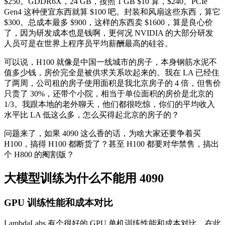
$250。GDDR6X，24 GB，按照 1 GB $10 算，$240。PCIe
Gen4 这种便宜东西就算 $100 吧。封装和风扇这些东西，算它
$300。总成本最多 $900，这样的东西卖 $1600，算是良心价
了，因为研发成本也是钱啊，更何况 NVIDIA 的大部分研发
人员可是在世界上程序员平均薪酬最高的硅谷。
可以说，H100 就像是中国一线城市的房子，本身钢筋水泥不
值多少钱，房价完全是被供求关系吹起来的。我在 LA 已经住
了两周，公司租的房子使用面积是我北京房子的 4 倍，但售价
只贵了 30%，还带个小院，相当于单位面积的房价是北京的
1/3。我跟本地的老外聊天，他们都很吃惊，你们的平均收入
水平比 LA 低这么多，怎么买得起北京的房子的？
问题来了，如果 4090 这么香的话，为啥大家还要争着买
H100，搞得 H100 都断货了？甚至 H100 都要对华禁售，搞出
个 H800 的阉割版？
大模型训练
为什么不能用 4090
GPU 训练性能和成本对比
LambdaLabs
有个很好的
GPU
单机训练性能和成本对比
，在此