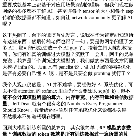
重要成就基本上都基于对应用场景深刻的理解，但我们现在做
网络的很多都不了解 AI，甚至连每个 tensor 的大小和每个 step
传输的数据量都不知道，如何让 network community 更了解 AI
呢？
这下热闹了，台下的谭博首先发言，说我在华为肯定能知道所
有这些东西；然后传雄老师也跟了一句，要是做网络的懂了太
多 AI，那可能他就变成一个 AI guy 了。接着主持人陈凯教授
问，你们有谁真的训练过大模型？沉默了一会儿，阿里的兄弟
先说，我算是半个训练过大模型的，我们做的东西是支撑阿里
大模型 infra 的。后面又有 panelist 说，做 AI 系统的网络优化
是否有必要自己懂 AI 呢，是不是只要会做 profiling 就行了？
我个人观点仍然是，AI 并不难学，要想做好 AI 系统优化，可
以不懂 attention 的 softmax 里面为什么要除以 sqrt(d_k)，但
不
能不会计算模型所需的算力、内存带宽、内存容量和通信数据
量
。Jeff Dean 就有个很有名的 Numbers Every Programmer
Should Know，数量级的估算对任何系统优化来说都很关键，
不然根本不知道瓶颈在哪里。
回到大模型训练所需的总算力，其实很简单，
6 *
模型的参数
量
*
训练数据的
token
数就是所有训练数据过一遍所需的算