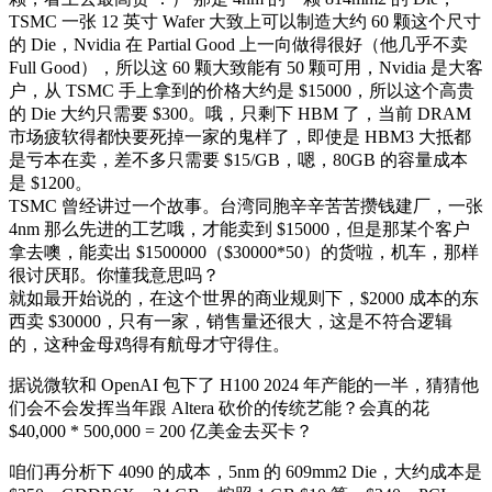
TSMC 一张 12 英寸 Wafer 大致上可以制造大约 60 颗这个尺寸
的 Die，Nvidia 在 Partial Good 上一向做得很好（他几乎不卖
Full Good），所以这 60 颗大致能有 50 颗可用，Nvidia 是大客
户，从 TSMC 手上拿到的价格大约是 $15000，所以这个高贵
的 Die 大约只需要 $300。哦，只剩下 HBM 了，当前 DRAM
市场疲软得都快要死掉一家的鬼样了，即使是 HBM3 大抵都
是亏本在卖，差不多只需要 $15/GB，嗯，80GB 的容量成本
是 $1200。
TSMC 曾经讲过一个故事。台湾同胞辛辛苦苦攒钱建厂，一张
4nm 那么先进的工艺哦，才能卖到 $15000，但是那某个客户
拿去噢，能卖出 $1500000（$30000*50）的货啦，机车，那样
很讨厌耶。你懂我意思吗？
就如最开始说的，在这个世界的商业规则下，$2000 成本的东
西卖 $30000，只有一家，销售量还很大，这是不符合逻辑
的，这种金母鸡得有航母才守得住。
据说微软和 OpenAI 包下了 H100 2024 年产能的一半，猜猜他
们会不会发挥当年跟 Altera 砍价的传统艺能？会真的花
$40,000 * 500,000 = 200 亿美金去买卡？
咱们再分析下 4090 的成本，5nm 的 609mm2 Die，大约成本是