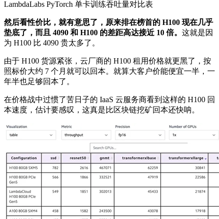
LambdaLabs PyTorch
单卡训练吞吐量对比表
然后看性价比，就有意思了，原来排在榜首的
H100
现在几乎
垫底了，而且
4090
和
H100
的差距高达接近
10
倍。
这就是因
为 H100 比 4090 贵太多了。
由于 H100 货源紧张，云厂商的 H100 租用价格就更黑了，按
照标价大约 7 个月就可以回本。就算大客户价能便宜一半，一
年半也足够回本了。
在价格战中过惯了苦日子的 IaaS 云服务商看到这样的 H100 回
本速度，估计要感叹，这真是比区块链挖矿回本还快呐。