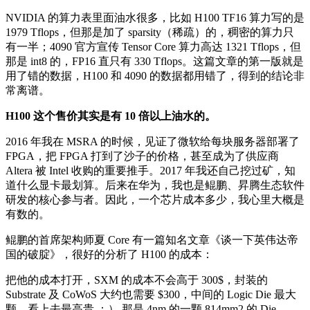
NVIDIA 的算力表里面油水很多，比如 H100 TF16 算力写的是
1979 Tflops，但那是加了 sparsity（稀疏）的，稠密的算力只
有一半；4090 官方宣传 Tensor Core 算力高达 1321 Tflops，但
那是 int8 的，FP16 直只有 330 Tflops。这篇文章的第一版就是
用了错的数据，H100 和 4090 的数据都用错了，得到的结论非
常离谱。
H100
这个售价其实是有
10
倍以上油水的。
2016 年我在 MSRA 的时候，见证了
微软给每块服务器部署了
FPGA
，把
FPGA
打到了沙子的价格
，甚至成为了供应商
Altera 被 Intel 收购的重要推手。2017 年我还
自己挖过矿
，知
道什么显卡最划算。后来在华为，我也是鲲鹏、昇腾生态软件
研发的核心参与者。因此，一个芯片成本多少，我心里大概是
有数的。
鲲鹏的首席架构师夏 Core 有一篇知名文章《
谈一下英伟达帝
国的破腚
》，很好的分析了 H100 的成本：
把他的成本打开，SXM 的成本不会高于 300$，封装的
Substrate 及 CoWoS 大约也需要 $300，中间的 Logic Die 最大
颗，看上去最高贵 ：） 那是 4nm 的一颗 814mm2 的 Die，