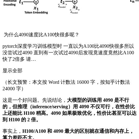
为什么4090速度比A100快很多呢？
pytorch
深度学习训练模型时 一直以为A100比4090快很多所以
没尝试过4090 直到有一次试过4090后发现竟速度竟然比A100
快了2倍多 请…
显示全部
（长文预警：本文按 Word 计数法 16000 字，按知乎计数法
24000 字）
这是一个好问题。先说结论，
大模型的训练用
4090
是不行
的，但推理（
inference/serving
）用
4090
不仅可行，在性价比
上还能比
H100
稍高。
4090
如果极致优化，性价比甚至可以达
到
H100
的
2
倍。
事实上，
H100/A100
和
4090
最大的区别就在通信和内存上，
算力差距不大。