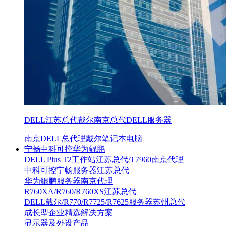
DELL江苏总代戴尔南京总代DELL服务器
南京DELL总代理戴尔笔记本电脑
宁畅中科可控华为鲲鹏
DELL Plus T2工作站江苏总代/T7960南京代理
中科可控宁畅服务器江苏总代
华为鲲鹏服务器南京代理
R760XA/R760/R760XS江苏总代
DELL戴尔/R770/R7725/R7625服务器苏州总代
成长型企业精选解决方案
显示器及外设产品