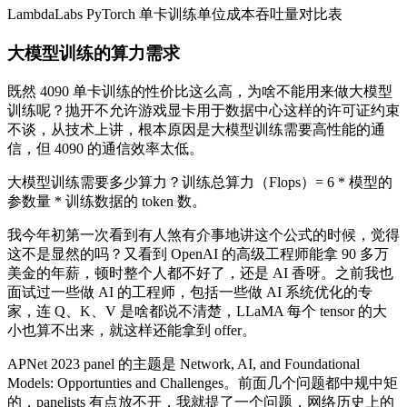
LambdaLabs PyTorch
单卡训练单位成本吞吐量对比表
大模型训练的算力需求
既然 4090 单卡训练的性价比这么高，为啥不能用来做大模型
训练呢？抛开不允许游戏显卡用于数据中心这样的许可证约束
不谈，从技术上讲，根本原因是大模型训练需要高性能的通
信，但 4090 的通信效率太低。
大模型训练需要多少算力？训练总算力（Flops）= 6 * 模型的
参数量 * 训练数据的 token 数。
我今年初第一次看到有人煞有介事地讲这个公式的时候，觉得
这不是显然的吗？又看到 OpenAI 的高级工程师能拿 90 多万
美金的年薪，顿时整个人都不好了，还是 AI 香呀。之前我也
面试过一些做 AI 的工程师，包括一些做 AI 系统优化的专
家，连 Q、K、V 是啥都说不清楚，LLaMA 每个 tensor 的大
小也算不出来，就这样还能拿到 offer。
APNet 2023 panel 的主题是 Network, AI, and Foundational
Models: Opportunties and Challenges。前面几个问题都中规中矩
的，panelists 有点放不开，我就提了一个问题，网络历史上的