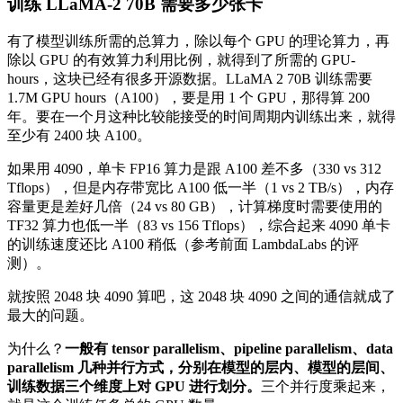
训练 LLaMA-2 70B 需要多少张卡
有了模型训练所需的总算力，除以每个 GPU 的理论算力，再
除以 GPU 的有效算力利用比例，就得到了所需的 GPU-
hours，这块已经有很多开源数据。LLaMA 2 70B 训练需要
1.7M GPU hours（A100），要是用 1 个 GPU，那得算 200
年。要在一个月这种比较能接受的时间周期内训练出来，就得
至少有 2400 块 A100。
如果用 4090，单卡 FP16 算力是跟 A100 差不多（330 vs 312
Tflops），但是内存带宽比 A100 低一半（1 vs 2 TB/s），内存
容量更是差好几倍（24 vs 80 GB），计算梯度时需要使用的
TF32 算力也低一半（83 vs 156 Tflops），综合起来 4090 单卡
的训练速度还比 A100 稍低（参考前面 LambdaLabs 的评
测）。
就按照 2048 块 4090 算吧，这 2048 块 4090 之间的通信就成了
最大的问题。
为什么？
一般有
tensor parallelism
、
pipeline parallelism
、
data
parallelism
几种并行方式，分别在模型的层内、模型的层间、
训练数据三个维度上对
GPU
进行划分。
三个并行度乘起来，